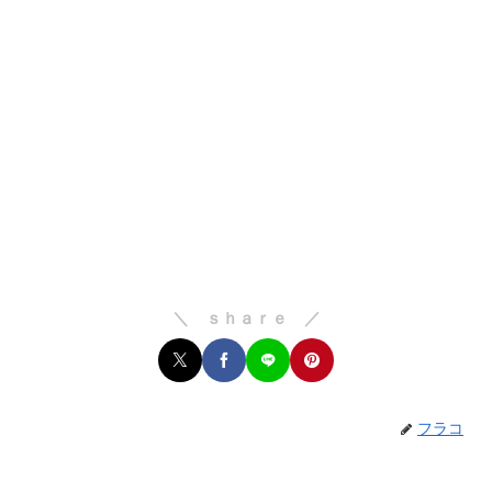
＼ ｓｈａｒｅ ／
フラコ