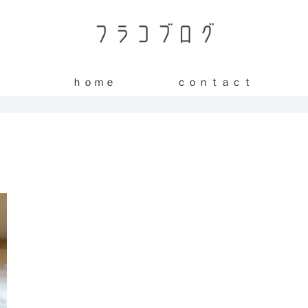
ｈｏｍｅ
ｃｏｎｔａｃｔ