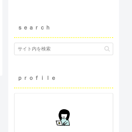
ｓｅａｒｃｈ
ｐｒｏｆｉｌｅ