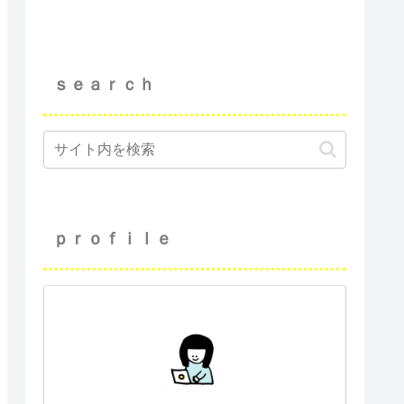
ｓｅａｒｃｈ
ｐｒｏｆｉｌｅ