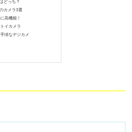
はどっち？
のカメラ3選
のに高機能！
のトイカメラ
お手頃なデジカメ