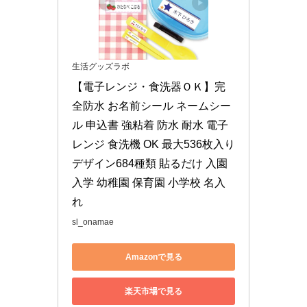
生活グッズラボ
【電子レンジ・食洗器ＯＫ】完
全防水 お名前シール ネームシー
ル 申込書 強粘着 防水 耐水 電子
レンジ 食洗機 OK 最大536枚入り 
デザイン684種類 貼るだけ 入園 
入学 幼稚園 保育園 小学校 名入
れ
sl_onamae
Amazonで見る
楽天市場で見る