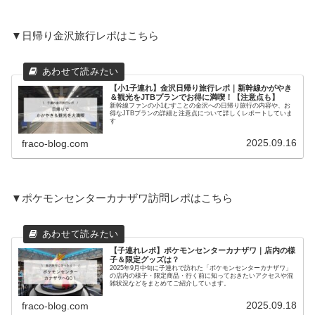
▼日帰り金沢旅行レポはこちら
【小1子連れ】金沢日帰り旅行レポ｜新幹線かがやき
＆観光をJTBプランでお得に満喫！【注意点も】
新幹線ファンの小1むすことの金沢への日帰り旅行の内容や、お
得なJTBプランの詳細と注意点について詳しくレポートしていま
す
2025.09.16
fraco-blog.com
▼ポケモンセンターカナザワ訪問レポはこちら
【子連れレポ】ポケモンセンターカナザワ｜店内の様
子＆限定グッズは？
2025年9月中旬に子連れで訪れた「ポケモンセンターカナザワ」
の店内の様子・限定商品・行く前に知っておきたいアクセスや混
雑状況などをまとめてご紹介しています。
2025.09.18
fraco-blog.com