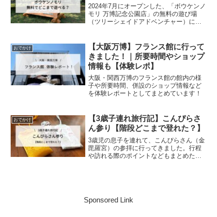
2024年7月にオープンした、「ボウケンノ
モリ 万博記念公園店」の無料の遊び場
（ツリーシェイドアドベンチャー）につ
いて詳しく紹介しています。
【大阪万博】フランス館に行って
おでかけ
きました！｜所要時間やショップ
情報も【体験レポ】
大阪・関西万博のフランス館の館内の様
子や所要時間、併設のショップ情報など
を体験レポートとしてまとめています！
【3歳子連れ旅行記】こんぴらさ
おでかけ
ん参り【階段どこまで登れた？】
3歳児の息子を連れて、こんぴらさん（金
毘羅宮）の参拝に行ってきました。行程
や訪れる際のポイントなどもまとめたの
で、ぜひ最後までご覧ください♪
Sponsored Link