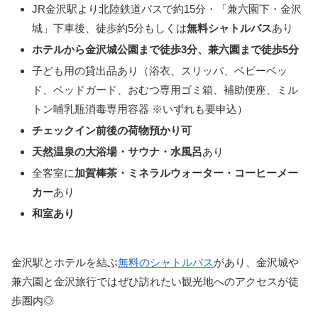
JR金沢駅より北陸鉄道バスで約15分・「兼六園下・金沢
城」下車後、徒歩約5分もしくは
無料シャトルバス
あり
ホテルから金沢城公園まで徒歩3分、兼六園まで徒歩5分
子ども用の貸出品あり（浴衣、スリッパ、ベビーベッ
ド、ベッドガード、おむつ専用ゴミ箱、補助便座、ミル
トン哺乳瓶消毒専用容器 ※いずれも要申込）
チェックイン前後の荷物預かり可
天然温泉の大浴場・サウナ・水風呂
あり
全客室に
加賀棒茶・ミネラルウォーター・コーヒーメー
カー
あり
和室あり
金沢駅とホテルを結ぶ
無料のシャトルバス
があり、金沢城や
兼六園と金沢旅行ではぜひ訪れたい観光地へのアクセスが徒
歩圏内◎