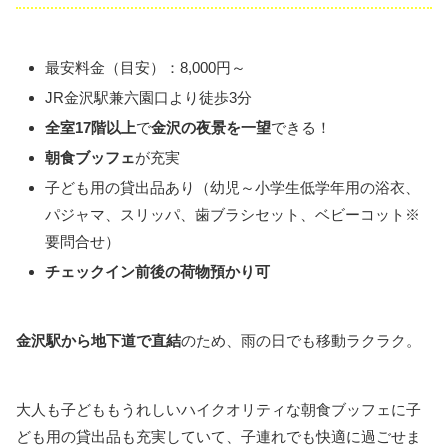
最安料金（目安）：8,000円～
JR金沢駅兼六園口より徒歩3分
全室17階以上
で
金沢の夜景を一望
できる！
朝食ブッフェ
が充実
子ども用の貸出品あり（幼児～小学生低学年用の浴衣、
パジャマ、スリッパ、歯ブラシセット、ベビーコット※
要問合せ）
チェックイン前後の荷物預かり可
金沢駅から地下道で直結
のため、雨の日でも移動ラクラク。
大人も子どももうれしいハイクオリティな朝食ブッフェに子
ども用の貸出品も充実していて、子連れでも快適に過ごせま