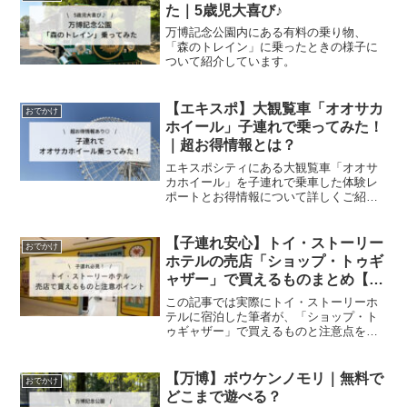
た｜5歳児大喜び♪
万博記念公園内にある有料の乗り物、
「森のトレイン」に乗ったときの様子に
ついて紹介しています。
【エキスポ】大観覧車「オオサカ
おでかけ
ホイール」子連れで乗ってみた！
｜超お得情報とは？
エキスポシティにある大観覧車「オオサ
カホイール」を子連れで乗車した体験レ
ポートとお得情報について詳しくご紹介
しています♪
【子連れ安心】トイ・ストーリー
おでかけ
ホテルの売店「ショップ・トゥギ
ャザー」で買えるものまとめ【注
意点も】
この記事では実際にトイ・ストーリーホ
テルに宿泊した筆者が、「ショップ・ト
ゥギャザー」で買えるものと注意点を詳
しくご紹介します。
【万博】ボウケンノモリ｜無料で
おでかけ
どこまで遊べる？