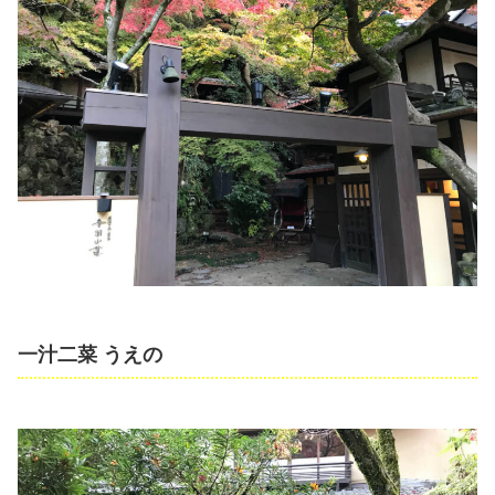
一汁二菜 うえの