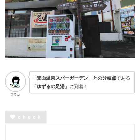
「箕面温泉スパーガーデン」との分岐点
である
「ゆずるの足湯」
に到着！
フラコ
ｃｈｅｃｋ