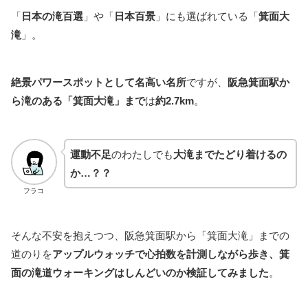
「
日本の滝百選
」や「
日本百景
」にも選ばれている「
箕面大
滝
」。
絶景パワースポットとして名高い名所
ですが、
阪急箕面駅か
ら滝のある「箕面大滝」まで
は
約2.7km
。
運動不足
のわたしでも
大滝までたどり着けるの
か…？？
フラコ
そんな不安を抱えつつ、阪急箕面駅から「箕面大滝」までの
道のりを
アップルウォッチで心拍数を計測しながら歩き、箕
面の滝道ウォーキングはしんどいのか検証してみました
。