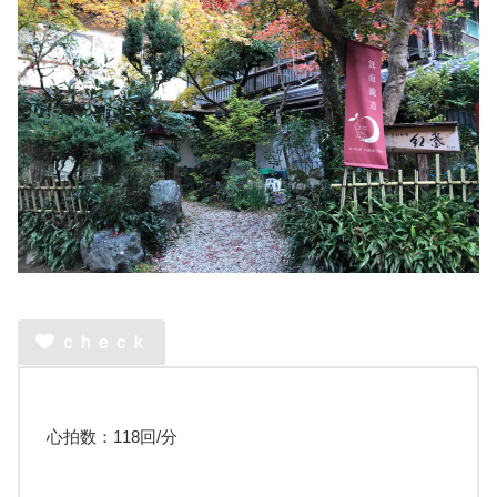
ｃｈｅｃｋ
心拍数：118回/分