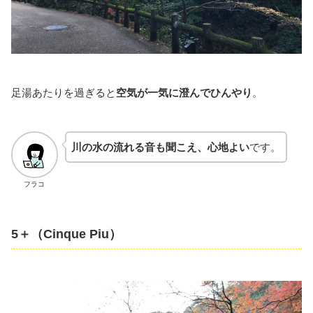
足湯あたりを過ぎると
空気が一気に澄んでひんやり
。
川の水の流れる音も聞こえ、心地よい
です。
フラコ
5＋（Cinque Piu）