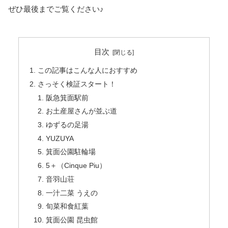
ぜひ最後までご覧ください♪
目次
この記事はこんな人におすすめ
さっそく検証スタート！
阪急箕面駅前
お土産屋さんが並ぶ道
ゆずるの足湯
YUZUYA
箕面公園駐輪場
5＋（Cinque Piu）
音羽山荘
一汁二菜 うえの
旬菜和食紅葉
箕面公園 昆虫館