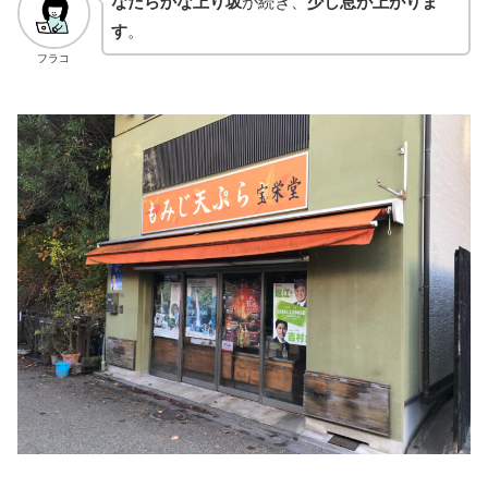
なだらかな上り坂
が続き、
少し息が上がりま
す
。
フラコ