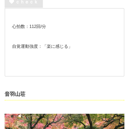
ｃｈｅｃｋ
心拍数：112回/分
自覚運動強度：「楽に感じる」
音羽山荘