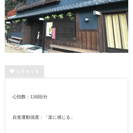
ｃｈｅｃｋ
心拍数：116回/分
自覚運動強度：「楽に感じる」