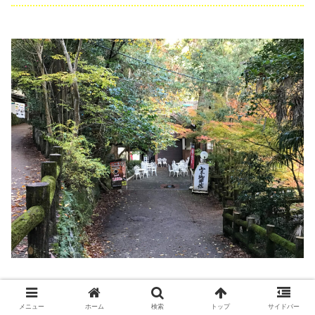
瀧安寺を過ぎると、滝道から少し右に道が逸れたところに山
メニュー
ホーム
検索
トップ
サイドバー