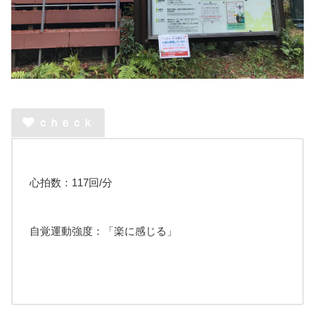
ｃｈｅｃｋ
心拍数：117回/分
自覚運動強度：「楽に感じる」