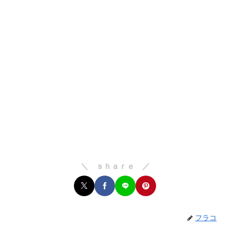
＼ ｓｈａｒｅ ／
フラコ