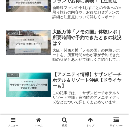
プランでお得に満喫！【注意点
も】
新幹線ファンの小1むすことの金沢への日
帰り旅行の内容や、お得なJTBプランの
詳細と注意点について詳しくレポートし
ています
大阪万博「ノモの国」体験レポ｜
おでかけ
所要時間や予約できたときの状況
は？
大阪・関西万博「ノモの国」の体験レポ
ートを、所要時間やわが家が予約できた
時の状況とあわせて詳しくご紹介してい
ます。
【アメニティ情報】サザンビーチ
おでかけ
ホテル＆リゾート沖縄【ドライヤ
ーも】
この記事では、「サザンビーチホテル＆
リゾート沖縄」宿泊時のアメニティグッ
ズなどについて詳しくまとめています
（客室はスーペリア ハーバーです）。
【体験レポ】ファンタジースプリ
おでかけ
ングスホテルのローズコートガー
メニュー
ホーム
検索
トップ
サイドバー
デン｜どんな場所？