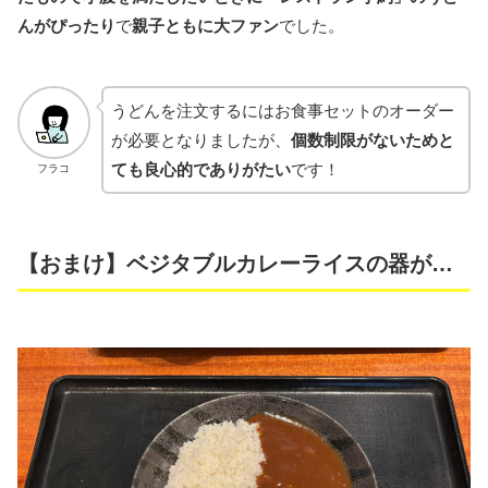
んがぴったり
で
親子ともに大ファン
でした。
うどんを注文するにはお食事セットのオーダー
が必要となりましたが、
個数制限がないためと
ても良心的でありがたい
です！
フラコ
【おまけ】ベジタブルカレーライスの器が…