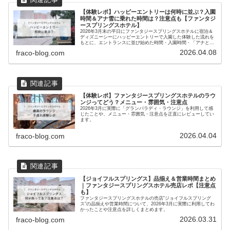
【体験レポ】ハッピーエントリーは何時に並ぶ？入園
時間＆アナ雪に乗れた時間は？注意点も【ファンタジ
ースプリングスホテル】
2026年3月末の平日にファンタジースプリングスホテルに宿泊＆
ディズニーシーにハッピーエントリーで入園した体験した流れを
もとに、エントランスに並び始めた時間・入園時間・「アナとエ
ルサのフローズンジャーニー」などのアトラクションに乗れた時
2026.04.08
fraco-blog.com
間や注意点まで、リアルにまとめています。
【体験レポ】ファンタジースプリングスホテルのラウ
ンジってどう？メニュー・雰囲気・注意点
2026年3月に実際に「グランパラディ・ラウンジ」を利用して感
じたことや、メニュー・雰囲気・注意点を正直にレビューしてい
ます。
2026.04.04
fraco-blog.com
【ジョイフルスプリングス】品揃え＆営業時間まとめ
｜ファンタジースプリングスホテル売店レポ【注意点
も】
ファンタジースプリングスホテルの売店“ジョイフルスプリング
ス”の品揃えや営業時間について、2026年3月に実際に利用してわ
かったことや注意点を詳しくまとめます。
2026.03.31
fraco-blog.com