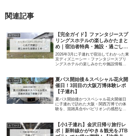
関連記事
【完全ガイド】ファンタジースプ
おでかけ
リングスホテルの楽しみかたまと
め｜宿泊者特典・施設・過ごしか
た【子連れディズニー】
2026年3月に子連れで宿泊してわかった東
京ディズニーシー・ファンタジースプリ
ングスホテルの楽しみかたや施設情報を
まとめてご紹介します！
夏パス開始後＆スペシャル花火開
おでかけ
催日！3回目の大阪万博体験レポ
【子連れ】
夏パス開始後かつスペシャル花火開催日
に子連れで訪れた大阪・関西万博での体
験を、混雑具合やパビリオンの感想など
とあわせてレポートします。
【小1子連れ】金沢日帰り旅行レ
おでかけ
ポ｜新幹線かがやき＆観光をJTB