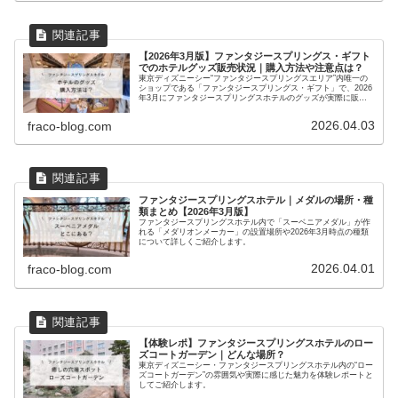
【2026年3月版】ファンタジースプリングス・ギフト
でのホテルグッズ販売状況｜購入方法や注意点は？
東京ディズニーシー“ファンタジースプリングスエリア”内唯一の
ショップである「ファンタジースプリングス・ギフト」で、2026
年3月にファンタジースプリングスホテルのグッズが実際に販売
されていた様子とあわせて、グッズの購入方法や注意点を詳しく
ご紹介します。
2026.04.03
fraco-blog.com
ファンタジースプリングスホテル｜メダルの場所・種
類まとめ【2026年3月版】
ファンタジースプリングスホテル内で「スーベニアメダル」が作
れる「メダリオンメーカー」の設置場所や2026年3月時点の種類
について詳しくご紹介します。
2026.04.01
fraco-blog.com
【体験レポ】ファンタジースプリングスホテルのロー
ズコートガーデン｜どんな場所？
東京ディズニーシー・ファンタジースプリングスホテル内の“ロー
ズコートガーデン”の雰囲気や実際に感じた魅力を体験レポートと
してご紹介します。