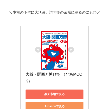
＼事前の予習に大活躍。訪問後の余韻に浸るのにも◎／
大阪・関西万博ぴあ （ぴあMOO
K）
楽天市場で見る
Amazonで見る