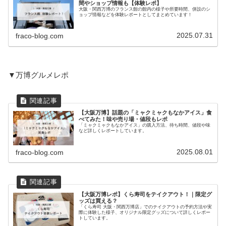
間やショップ情報も【体験レポ】
大阪・関西万博のフランス館の館内の様子や所要時間、併設のシ
ョップ情報などを体験レポートとしてまとめています！
2025.07.31
fraco-blog.com
▼万博グルメレポ
【大阪万博】話題の「ミャクミャクもなかアイス」食
べてみた！味や売り場・値段もレポ
「ミャクミャクもなかアイス」の購入方法、待ち時間、値段や味
など詳しくレポートしています。
2025.08.01
fraco-blog.com
【大阪万博レポ】くら寿司をテイクアウト！｜限定グ
ッズは買える？
「くら寿司 大阪・関西万博店」でのテイクアウトの予約方法や実
際に体験した様子、オリジナル限定グッズについて詳しくレポー
トしています。