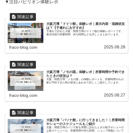
▼注目パビリオン体験レポ
大阪万博「ドイツ館」体験レポ｜展示内容・混雑状況
は？【子連れにおすすめ】
子連れで訪れた大阪・関西万博のドイツ館の体験レポートです。
展示内容や所要時間、待ち時間などを詳しくまとめています。
2025.08.28
fraco-blog.com
大阪万博「ノモの国」体験レポ｜所要時間や予約でき
たときの状況は？
大阪・関西万博「ノモの国」の体験レポートを、所要時間やわが
家が予約できた時の状況とあわせて詳しくご紹介しています。
2025.08.27
fraco-blog.com
大阪万博「パソナ館」に行ってきました！｜所要時間
やショーのスケジュールもご紹介
大阪・関西万博のパソナ館を実際に訪れたときの様子やショーの
上映スケジュール、所要時間や待ち時間、ショップ情報について