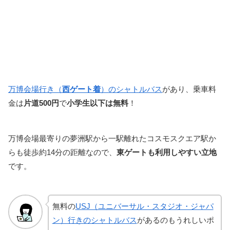
万博会場行き（
西ゲート着
）のシャトルバス
があり、乗車料
金は
片道500円
で
小学生以下は無料
！
万博会場最寄りの夢洲駅から一駅離れたコスモスクエア駅か
らも徒歩約14分の距離なので、
東ゲートも利用しやすい立地
です。
無料の
USJ（ユニバーサル・スタジオ・ジャパ
ン）行きのシャトルバス
があるのもうれしいポ