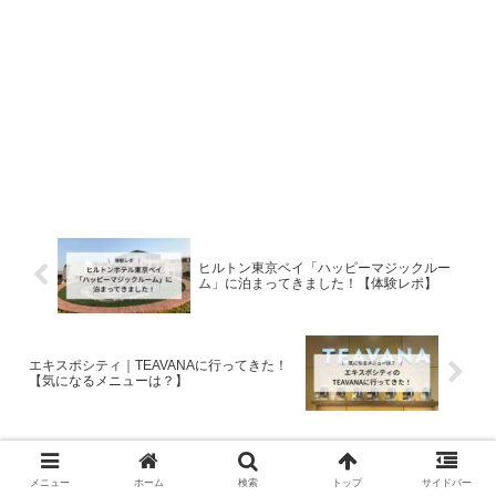
ヒルトン東京ベイ「ハッピーマジックルー
ム」に泊まってきました！【体験レポ】
エキスポシティ｜TEAVANAに行ってきた！
【気になるメニューは？】
コメント
メニュー
ホーム
検索
トップ
サイドバー