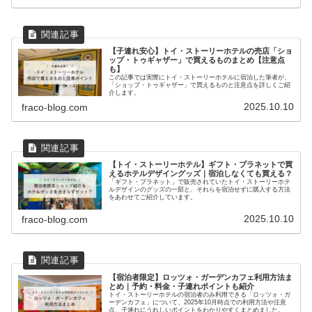
【子連れ安心】トイ・ストーリーホテルの売店「ショ
ップ・トゥギャザー」で買えるものまとめ【注意点
も】
この記事では実際にトイ・ストーリーホテルに宿泊した筆者が、
「ショップ・トゥギャザー」で買えるものと注意点を詳しくご紹
介します。
2025.10.10
fraco-blog.com
【トイ・ストーリーホテル】ギフト・プラネットで買
えるホテルデザイングッズ｜宿泊しなくても買える？
「ギフト・プラネット」で販売されていたトイ・ストーリーホテ
ルデザインのグッズの一部と、それらを宿泊せずに購入する方法
をあわせてご紹介しています。
2025.10.10
fraco-blog.com
【宿泊者限定】ロッツォ・ガーデンカフェ利用方法ま
とめ｜予約・料金・子連れポイントも紹介
トイ・ストーリーホテルの宿泊者のみ利用できる「ロッツォ・ガ
ーデンカフェ」について、2025年10月時点での利用方法や注意
点、子連れにうれしいポイントをわかりやすくまとめました。