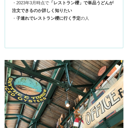
・2023年3月時点で
「
レストラン櫻
」で単品うどんが
注文できるのか詳しく知りたい
・
子連れで
レストラン櫻
に行く予定
の人