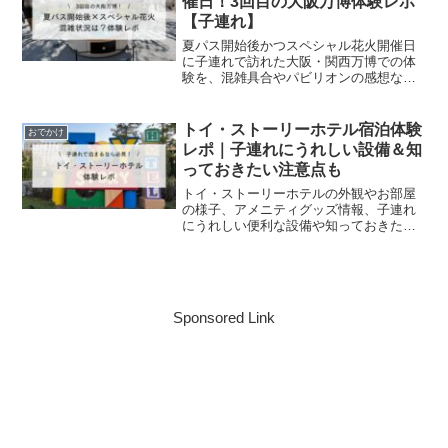
催日！3回目の大阪万博体験レポ
【子連れ】
夏パス開始後かつスペシャル花火開催日
に子連れで訪れた大阪・関西万博での体
験を、混雑具合やパビリオンの感想など
とあわせてレポートします。
トイ・ストーリーホテル宿泊体験
おでかけ
レポ｜子連れにうれしい設備＆知
っておきたい注意点も
トイ・ストーリーホテルの外観やお部屋
の様子、アメニティグッズ情報、子連れ
にうれしい便利な設備や知っておきたい
注意点を、2025年3月に宿泊した実体験や
2025年9月末時点の公式情報をもとに詳し
くご紹介しています。
Sponsored Link