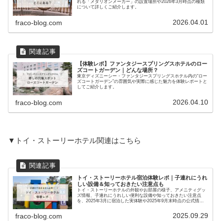
れる「メダリオンメーカー」の設置場所や2026年3月時点の種類
について詳しくご紹介します。
2026.04.01
fraco-blog.com
【体験レポ】ファンタジースプリングスホテルのロー
ズコートガーデン｜どんな場所？
東京ディズニーシー・ファンタジースプリングスホテル内の“ロー
ズコートガーデン”の雰囲気や実際に感じた魅力を体験レポートと
してご紹介します。
2026.04.10
fraco-blog.com
▼トイ・ストーリーホテル関連はこちら
トイ・ストーリーホテル宿泊体験レポ｜子連れにうれ
しい設備＆知っておきたい注意点も
トイ・ストーリーホテルの外観やお部屋の様子、アメニティグッ
ズ情報、子連れにうれしい便利な設備や知っておきたい注意点
を、2025年3月に宿泊した実体験や2025年9月末時点の公式情報
をもとに詳しくご紹介しています。
2025.09.29
fraco-blog.com