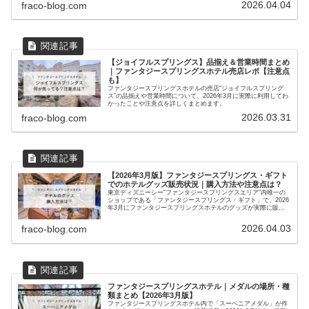
2026.04.04
fraco-blog.com
【ジョイフルスプリングス】品揃え＆営業時間まとめ
｜ファンタジースプリングスホテル売店レポ【注意点
も】
ファンタジースプリングスホテルの売店“ジョイフルスプリング
ス”の品揃えや営業時間について、2026年3月に実際に利用してわ
かったことや注意点を詳しくまとめます。
2026.03.31
fraco-blog.com
【2026年3月版】ファンタジースプリングス・ギフト
でのホテルグッズ販売状況｜購入方法や注意点は？
東京ディズニーシー“ファンタジースプリングスエリア”内唯一の
ショップである「ファンタジースプリングス・ギフト」で、2026
年3月にファンタジースプリングスホテルのグッズが実際に販売
されていた様子とあわせて、グッズの購入方法や注意点を詳しく
ご紹介します。
2026.04.03
fraco-blog.com
ファンタジースプリングスホテル｜メダルの場所・種
類まとめ【2026年3月版】
ファンタジースプリングスホテル内で「スーベニアメダル」が作