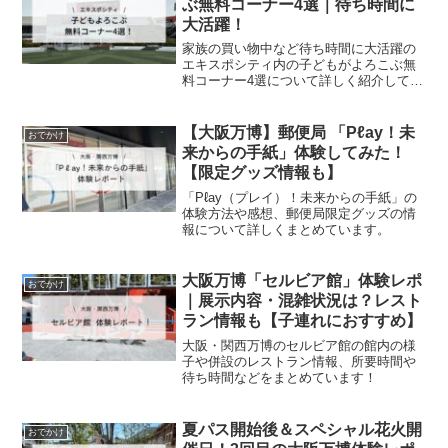
ぶ無料コーナー4選｜待ち時間に
大活躍！
家族の買い物中など待ち時間に大活躍の
エキスポシティ内の子どもがよろこぶ無
料コーナー4選について詳しく紹介してい
ます。
【大阪万博】郵便局 「Pℓay！未
おでかけ
来からの手紙」体験してみた！
【限定グッズ情報も】
「Pℓay（プレイ）！未来からの手紙」の
体験方法や感想、郵便局限定グッズの情
報について詳しくまとめています。
大阪万博「セルビア館」体験レポ
おでかけ
｜展示内容・混雑状況は？レスト
ラン情報も【子連れにおすすめ】
大阪・関西万博のセルビア館の館内の様
子や併設のレストラン情報、所要時間や
待ち時間などをまとめています！
夏パス開始後＆スペシャル花火開
おでかけ