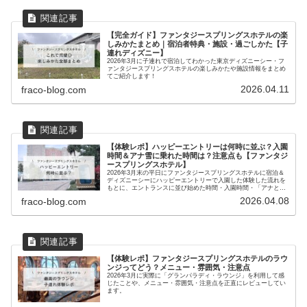
【完全ガイド】ファンタジースプリングスホテルの楽
しみかたまとめ｜宿泊者特典・施設・過ごしかた【子
連れディズニー】
2026年3月に子連れで宿泊してわかった東京ディズニーシー・フ
ァンタジースプリングスホテルの楽しみかたや施設情報をまとめ
てご紹介します！
2026.04.11
fraco-blog.com
【体験レポ】ハッピーエントリーは何時に並ぶ？入園
時間＆アナ雪に乗れた時間は？注意点も【ファンタジ
ースプリングスホテル】
2026年3月末の平日にファンタジースプリングスホテルに宿泊＆
ディズニーシーにハッピーエントリーで入園した体験した流れを
もとに、エントランスに並び始めた時間・入園時間・「アナとエ
ルサのフローズンジャーニー」などのアトラクションに乗れた時
2026.04.08
fraco-blog.com
間や注意点まで、リアルにまとめています。
【体験レポ】ファンタジースプリングスホテルのラウ
ンジってどう？メニュー・雰囲気・注意点
2026年3月に実際に「グランパラディ・ラウンジ」を利用して感
じたことや、メニュー・雰囲気・注意点を正直にレビューしてい
ます。