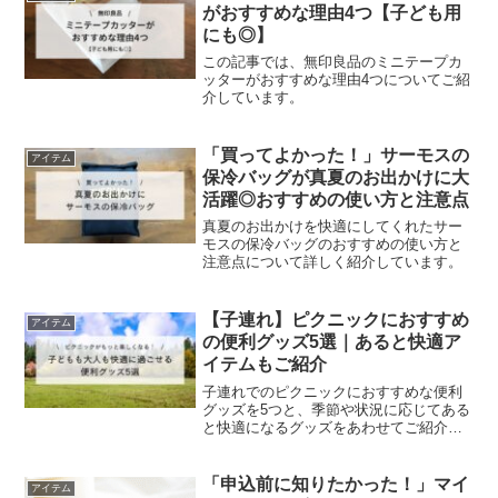
がおすすめな理由4つ【子ども用
にも◎】
この記事では、無印良品のミニテープカ
ッターがおすすめな理由4つについてご紹
介しています。
「買ってよかった！」サーモスの
アイテム
保冷バッグが真夏のお出かけに大
活躍◎おすすめの使い方と注意点
真夏のお出かけを快適にしてくれたサー
モスの保冷バッグのおすすめの使い方と
注意点について詳しく紹介しています。
【子連れ】ピクニックにおすすめ
アイテム
の便利グッズ5選｜あると快適ア
イテムもご紹介
子連れでのピクニックにおすすめな便利
グッズを5つと、季節や状況に応じてある
と快適になるグッズをあわせてご紹介し
ています。
「申込前に知りたかった！」マイ
アイテム