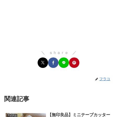
＼ ｓｈａｒｅ ／
フラコ
関連記事
【無印良品】ミニテープカッター
アイテム