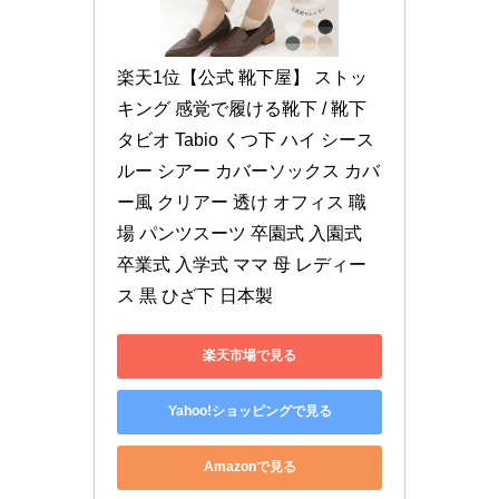
楽天1位【公式 靴下屋】 ストッ
キング 感覚で履ける靴下 / 靴下 
タビオ Tabio くつ下 ハイ シース
ルー シアー カバーソックス カバ
ー風 クリアー 透け オフィス 職
場 パンツスーツ 卒園式 入園式 
卒業式 入学式 ママ 母 レディー
ス 黒 ひざ下 日本製
楽天市場で見る
Yahoo!ショッピングで見る
Amazonで見る