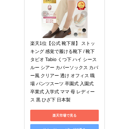
楽天1位【公式 靴下屋】 ストッ
キング 感覚で履ける靴下 / 靴下 
タビオ Tabio くつ下 ハイ シース
ルー シアー カバーソックス カバ
ー風 クリアー 透け オフィス 職
場 パンツスーツ 卒園式 入園式 
卒業式 入学式 ママ 母 レディー
ス 黒 ひざ下 日本製
楽天市場で見る