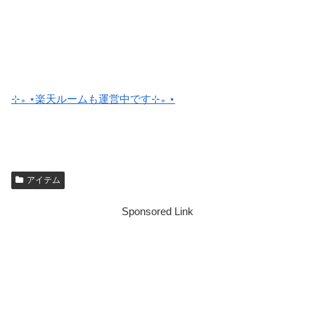
⊹₊ ⋆楽天ルームも運営中です⊹₊ ⋆
アイテム
Sponsored Link