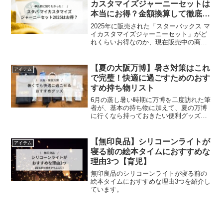
カスタマイズジャーニーセットは
本当にお得？金額換算して徹底検
証！【スタバ2025最新】
2025年に販売された「スターバックス マ
イカスタマイズジャーニーセット」がど
れくらいお得なのか、現在販売中の商品
などと比較・金額を換算し、検証した結
果について詳しくご紹介！
【夏の大阪万博】暑さ対策はこれ
アイテム
で完璧！快適に過ごすためのおす
すめ持ち物リスト
6月の蒸し暑い時期に万博を二度訪れた筆
者が、基本の持ち物に加えて、夏の万博
に行くなら持っておきたい便利グッズを
合わせてご紹介します。
【無印良品】シリコーンライトが
アイテム
寝る前の絵本タイムにおすすめな
理由3つ【育児】
無印良品のシリコーンライトが寝る前の
絵本タイムにおすすめな理由3つを紹介し
ています。