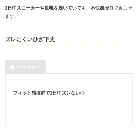
1日中スニーカーや長靴を履いていても
、
不快感ゼロ
で過ごせ
ます。
ズレにくいひざ下丈
ｐｏｉｎｔ
フィット感抜群で1日中ズレない
◎