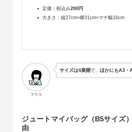
定価：税込み
200円
大きさ：縦27cm×横31cm×マチ幅16cm
サイズは4展開
で、
ほかにもA3・
フラコ
ジュートマイバッグ（B5サイズ
由