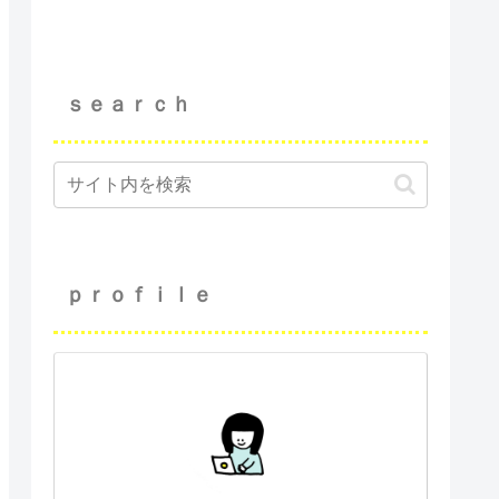
ｓｅａｒｃｈ
ｐｒｏｆｉｌｅ