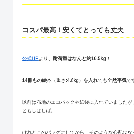
コスパ最高！安くてとっても丈夫
公式HP
より、
耐荷重はなんと約16.5kg
！
14冊もの絵本
（重さ:4.6kg）を入れても
全然平気
で
以前は布地のエコバックや紙袋に入れていましたが
ともしばしば。
けれどこのバッグにしてから、そのような心配はな