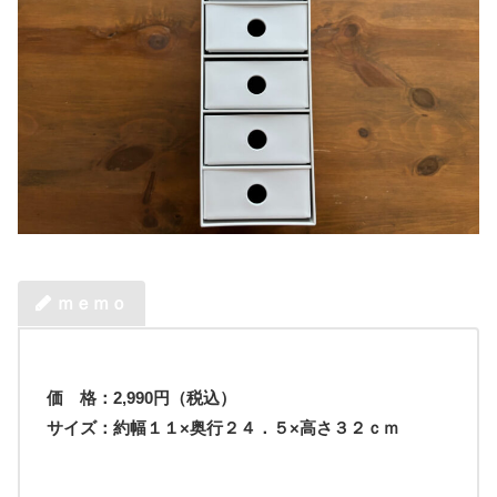
ｍｅｍｏ
価 格：
2,990
円（税込）
サイズ：約幅１１×奥行２４．５×高さ３２ｃｍ