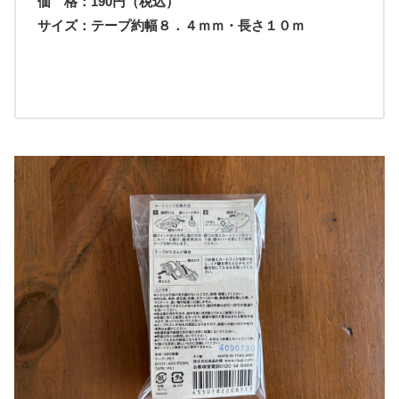
価 格：
190
円（税込）
サイズ：テープ約幅８．４ｍｍ・長さ１０ｍ