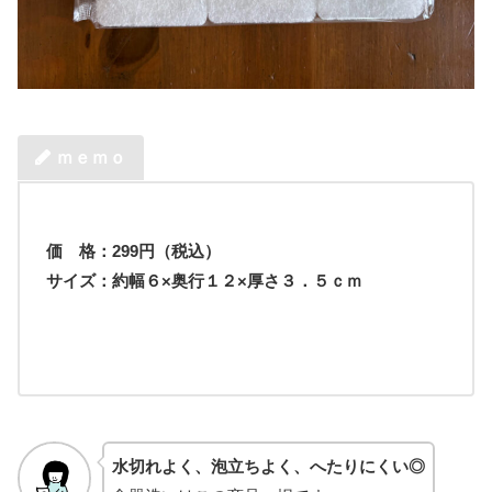
ｍｅｍｏ
価 格：
299
円（税込）
サイズ：約幅６×奥行１２×厚さ３．５ｃｍ
水切れよく、泡立ちよく、へたりにくい◎