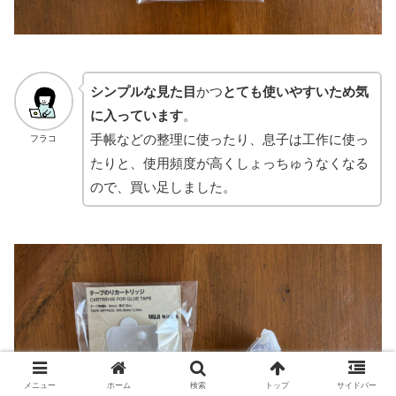
シンプルな見た目
かつ
とても使いやすいため気
に入っています
。
手帳などの整理に使ったり、息子は工作に使っ
フラコ
たりと、使用頻度が高くしょっちゅうなくなる
ので、買い足しました。
メニュー
ホーム
検索
トップ
サイドバー